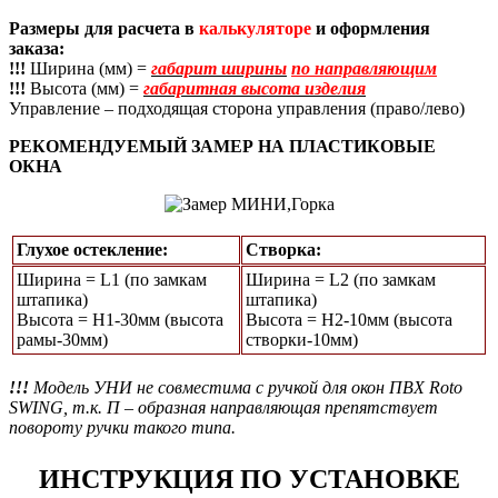
Размеры для расчета в
калькуляторе
и оформления
заказа:
!!!
Ширина (мм) =
габарит ширины
по направляющим
!!!
Высота (мм) =
габаритная высота изделия
Управление – подходящая сторона управления (право/лево)
РЕКОМЕНДУЕМЫЙ ЗАМЕР НА ПЛАСТИКОВЫЕ
ОКНА
Глухое остекление:
Створка:
Ширина = L1 (по замкам
Ширина = L2 (по замкам
штапика)
штапика)
Высота = Н1-30мм (высота
Высота = H2-10мм (высота
рамы-30мм)
створки-10мм)
!!!
Модель УНИ не совместима с ручкой для окон ПВХ Roto
SWING, т.к. П – образная направляющая препятствует
повороту ручки такого типа.
ИНСТРУКЦИЯ ПО УСТАНОВКЕ