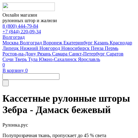
Онлайн магазин
рулонных штор и жалюзи
8 (800) 444-79-84
+7 (844) 220-09-34
Волгоград
Москва
Волгоград
Воронеж
Екатеринбург
Казань
Краснодар
Липецк
Нижний Новгород
Новосибирск
Пенза
Пермь
Ростов-на-Дону
Рязань
Самара
Санкт-Петербург
Саратов
Сочи
Тверь
Тула
Южно-Сахалинск
Ярославль
0
В корзину
0
Кассетные рулонные шторы
Зебра - Дамаск бежевый
Рулонка.рус
Полупрозрачная ткань, пропускает до 45 % света