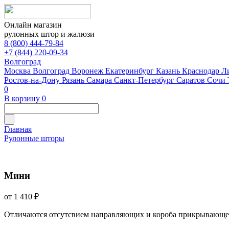
Онлайн магазин
рулонных штор и жалюзи
8 (800) 444-79-84
+7 (844) 220-09-34
Волгоград
Москва
Волгоград
Воронеж
Екатеринбург
Казань
Краснодар
Л
Ростов-на-Дону
Рязань
Самара
Санкт-Петербург
Саратов
Сочи
0
В корзину
0
Главная
Рулонные шторы
Мини
от 1 410 ₽
Отличаются отсутсвием направляющих и короба прикрывающе