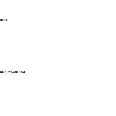
ение
щий механизм