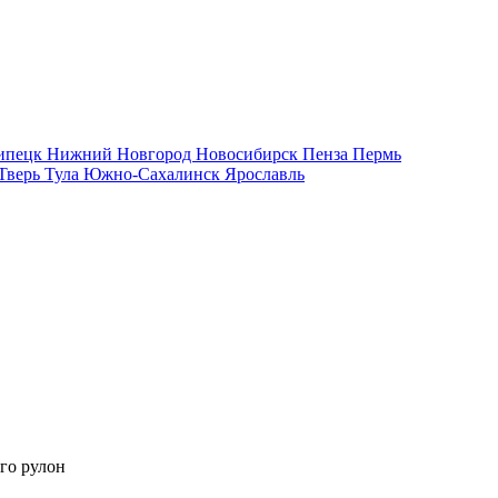
ипецк
Нижний Новгород
Новосибирск
Пенза
Пермь
Тверь
Тула
Южно-Сахалинск
Ярославль
го рулон