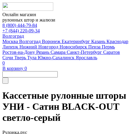
Онлайн магазин
рулонных штор и жалюзи
8 (800) 444-79-84
+7 (844) 220-09-34
Волгоград
Москва
Волгоград
Воронеж
Екатеринбург
Казань
Краснодар
Липецк
Нижний Новгород
Новосибирск
Пенза
Пермь
Ростов-на-Дону
Рязань
Самара
Санкт-Петербург
Саратов
Сочи
Тверь
Тула
Южно-Сахалинск
Ярославль
0
В корзину
0
Кассетные рулонные шторы
УНИ - Сатин BLACK-OUT
светло-серый
Рулонка.рус