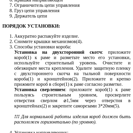
Ограничитель цепи управления
Груз цепи управления
Держатель цепи
ПОРЯДОК УСТАНОВКИ:
Аккуратно распакуйте изделие.
Снимите крышки механизмов(4).
Способы установки короба:
Установка на двухсторонний скотч
: приложите
короб(1) к раме и разметьте место его установки,
используйте строительный уровень. Очистите и
обезжирьте места крепления. Удалите защитную пленку
с двухстороннего скотча на тыльной поверхности
короба(1) и кронштейнов(2). Приложите и крепко
прижмите короб в сборе(1) к раме согласно разметке.
Установка сверлением
: приложите короб(1) к раме
пользуясь строительным уровнем, просверлите
отверстия сверлом ⌀1,5мм через отверстия в
кронштейнах(2) и закрепите саморезами 3*20мм(5).
!!!
Для нормальной работы изделия короб должен быть
расположен горизонтально (по уровню).
Установка направляющих: