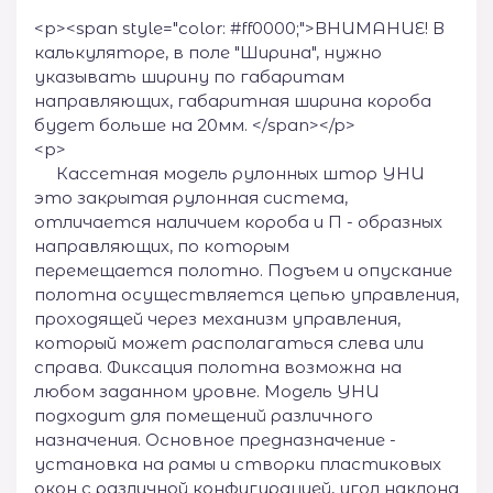
<p><span style="color: #ff0000;">ВНИМАНИЕ! В
калькуляторе, в поле "Ширина", нужно
указывать ширину по габаритам
направляющих, габаритная ширина короба
будет больше на 20мм. </span></p>
<p>
Кассетная модель рулонных штор УНИ
это закрытая рулонная система,
отличается наличием короба и П - образных
направляющих, по которым
перемещается полотно. Подъем и опускание
полотна осуществляется цепью управления,
проходящей через механизм управления,
который может располагаться слева или
справа. Фиксация полотна возможна на
любом заданном уровне. Модель УНИ
подходит для помещений различного
назначения. Основное предназначение -
установка на рамы и створки пластиковых
окон с различной конфигурацией, угол наклона