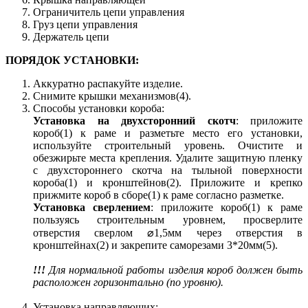
Ограничитель цепи управления
Груз цепи управления
Держатель цепи
ПОРЯДОК УСТАНОВКИ:
Аккуратно распакуйте изделие.
Снимите крышки механизмов(4).
Способы установки короба:
Установка на двухсторонний скотч
: приложите
короб(1) к раме и разметьте место его установки,
используйте строительный уровень. Очистите и
обезжирьте места крепления. Удалите защитную пленку
с двухстороннего скотча на тыльной поверхности
короба(1) и кронштейнов(2). Приложите и крепко
прижмите короб в сборе(1) к раме согласно разметке.
Установка сверлением
: приложите короб(1) к раме
пользуясь строительным уровнем, просверлите
отверстия сверлом ⌀1,5мм через отверстия в
кронштейнах(2) и закрепите саморезами 3*20мм(5).
!!!
Для нормальной работы изделия короб должен быть
расположен горизонтально (по уровню).
Установка направляющих: