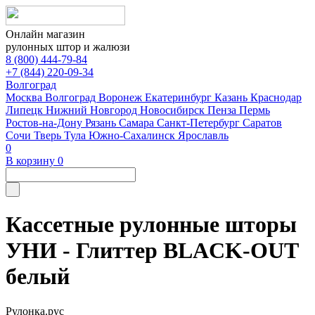
Онлайн магазин
рулонных штор и жалюзи
8 (800) 444-79-84
+7 (844) 220-09-34
Волгоград
Москва
Волгоград
Воронеж
Екатеринбург
Казань
Краснодар
Липецк
Нижний Новгород
Новосибирск
Пенза
Пермь
Ростов-на-Дону
Рязань
Самара
Санкт-Петербург
Саратов
Сочи
Тверь
Тула
Южно-Сахалинск
Ярославль
0
В корзину
0
Кассетные рулонные шторы
УНИ - Глиттер BLACK-OUT
белый
Рулонка.рус