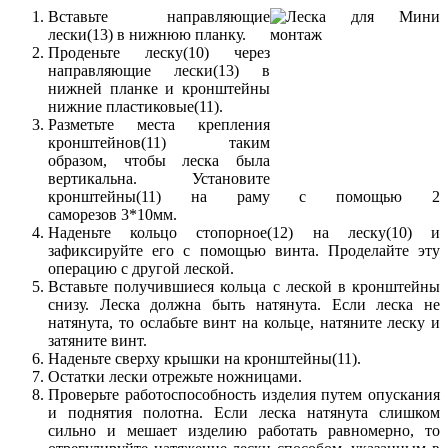
Вставьте направляющие
лески(13) в нижнюю планку.
Проденьте леску(10) через
направляющие лески(13) в
нижней планке и кронштейны
нижние пластиковые(11).
Разметьте места крепления
кронштейнов(11) таким
образом, чтобы леска была
вертикальна. Установите
кронштейны(11) на раму с помощью 2
саморезов 3*10мм.
Наденьте кольцо стопорное(12) на леску(10) и
зафиксируйте его с помощью винта. Проделайте эту
операцию с другой леской.
Вставьте получившиеся кольца с леской в кронштейны
снизу. Леска должна быть натянута. Если леска не
натянута, то ослабьте винт на кольце, натяните леску и
затяните винт.
Наденьте сверху крышки на кронштейны(11).
Остатки лески отрежьте ножницами.
Проверьте работоспособность изделия путем опускания
и поднятия полотна. Если леска натянута слишком
сильно и мешает изделию работать равномерно, то