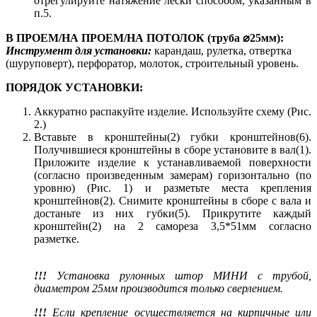
отрегулируйте натяжение лески способом, указанным в
п.5.
В ПРОЕМ/НА ПРОЕМ/НА ПОТОЛОК (труба ⌀25мм):
Инструмент для установки:
карандаш, рулетка, отвертка
(шуруповерт), перфоратор, молоток, строительный уровень.
ПОРЯДОК УСТАНОВКИ:
Аккуратно распакуйте изделие. Используйте схему (Рис.
2.)
Вставьте в кронштейны(2) губки кронштейнов(6).
Получившиеся кронштейны в сборе установите в вал(1).
Приложите изделие к устанавливаемой поверхности
(согласно произведенным замерам) горизонтально (по
уровню) (Рис. 1) и разметьте места крепления
кронштейнов(2). Снимите кронштейны в сборе с вала и
достаньте из них губки(5). Прикрутите каждый
кронштейн(2) на 2 самореза 3,5*51мм согласно
разметке.
!!!
Установка рулонных штор МИНИ с трубой,
диаметром 25мм производится только сверлением.
!!!
Если крепление осуществляется на кирпичные или