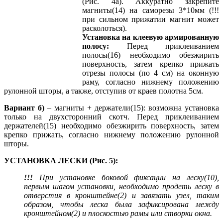
(Рис. 4а). Аккуратно закрепите
магниты(14) на саморезы 3*10мм (!!!
при сильном прижатии магнит может
расколоться).
Установка на клеевую армированную
полосу:
Перед приклеиванием
полосы(16) необходимо обезжирить
поверхность, затем крепко прижать
отрезы полосы (по 4 см) на оконную
раму, согласно нижнему положению
рулонной шторы, а также, отступив от краев полотна 5см.
Вариант б)
– магниты + держатели(15): возможна установка
только на двухсторонний скотч. Перед приклеиванием
держателей(15) необходимо обезжирить поверхность, затем
крепко прижать, согласно нижнему положению рулонной
шторы.
УСТАНОВКА ЛЕСКИ (Рис. 5):
!!!
При установке боковой фиксации на леску(10),
первым шагом установки, необходимо продеть леску в
отверстия в кронштейне(2) и завязать узел, таким
образом, чтобы леска была зафиксирована между
кронштейном(2) и плоскостью рамы или створки окна.