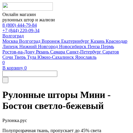
Онлайн магазин
рулонных штор и жалюзи
8 (800) 444-79-84
+7 (844) 220-09-34
Волгоград
Москва
Волгоград
Воронеж
Екатеринбург
Казань
Краснодар
Липецк
Нижний Новгород
Новосибирск
Пенза
Пермь
Ростов-на-Дону
Рязань
Самара
Санкт-Петербург
Саратов
Сочи
Тверь
Тула
Южно-Сахалинск
Ярославль
0
В корзину
0
Рулонные шторы Мини -
Бостон светло-бежевый
Рулонка.рус
Полупрозрачная ткань, пропускает до 45% света