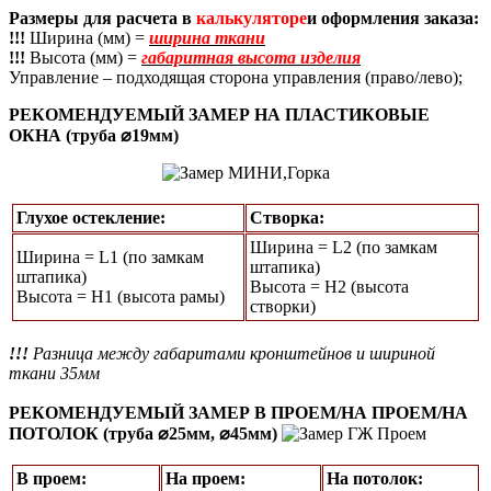
Размеры для расчета в
калькуляторе
и оформления заказа:
!!!
Ширина (мм) =
ширина ткани
!!!
Высота (мм) =
габаритная высота изделия
Управление – подходящая сторона управления (право/лево);
РЕКОМЕНДУЕМЫЙ ЗАМЕР НА ПЛАСТИКОВЫЕ
ОКНА (труба ⌀19мм)
Глухое остекление:
Створка:
Ширина = L2 (по замкам
Ширина = L1 (по замкам
штапика)
штапика)
Высота = H2 (высота
Высота = Н1 (высота рамы)
створки)
!!!
Разница между габаритами кронштейнов и шириной
ткани 35мм
РЕКОМЕНДУЕМЫЙ ЗАМЕР В ПРОЕМ/НА ПРОЕМ/НА
ПОТОЛОК (труба ⌀25мм, ⌀45мм)
В проем:
На проем:
На потолок: