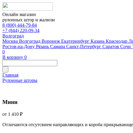
Онлайн магазин
рулонных штор и жалюзи
8 (800) 444-79-84
+7 (844) 220-09-34
Волгоград
Москва
Волгоград
Воронеж
Екатеринбург
Казань
Краснодар
Л
Ростов-на-Дону
Рязань
Самара
Санкт-Петербург
Саратов
Сочи
0
В корзину
0
Главная
Рулонные шторы
Мини
от 1 410 ₽
Отличаются отсутсвием направляющих и короба прикрывающе