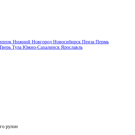
ипецк
Нижний Новгород
Новосибирск
Пенза
Пермь
Тверь
Тула
Южно-Сахалинск
Ярославль
го рулон