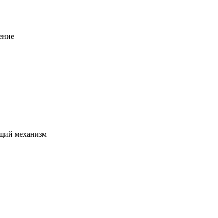
ение
щий механизм