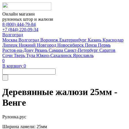
Онлайн магазин
рулонных штор и жалюзи
8 (800) 444-79-84
+7 (844) 220-09-34
Волгоград
Москва
Волгоград
Воронеж
Екатеринбург
Казань
Краснодар
Липецк
Нижний Новгород
Новосибирск
Пенза
Пермь
Ростов-на-Дону
Рязань
Самара
Санкт-Петербург
Саратов
Сочи
Тверь
Тула
Южно-Сахалинск
Ярославль
0
В корзину
0
Деревянные жалюзи 25мм -
Венге
Рулонка.рус
Ширина ламели: 25мм