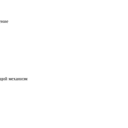
ение
щий механизм