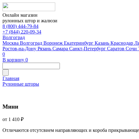
Онлайн магазин
рулонных штор и жалюзи
8 (800) 444-79-84
+7 (844) 220-09-34
Волгоград
Москва
Волгоград
Воронеж
Екатеринбург
Казань
Краснодар
Л
Ростов-на-Дону
Рязань
Самара
Санкт-Петербург
Саратов
Сочи
0
В корзину
0
Главная
Рулонные шторы
Мини
от 1 410 ₽
Отличаются отсутсвием направляющих и короба прикрывающе