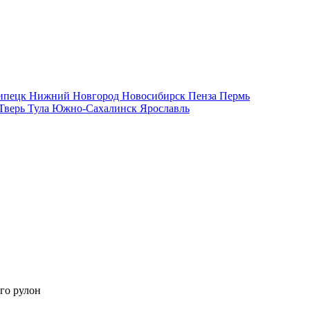
ипецк
Нижний Новгород
Новосибирск
Пенза
Пермь
Тверь
Тула
Южно-Сахалинск
Ярославль
го рулон