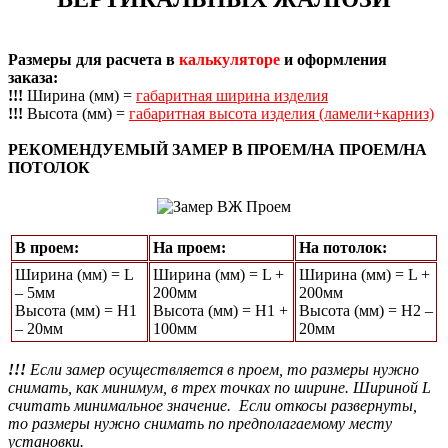
Размеры для расчета в
калькуляторе
и оформления
заказа:
!!!
Ширина (мм) =
габаритная ширина изделия
!!!
Высота (мм) =
габаритная высота изделия (ламели+карниз)
РЕКОМЕНДУЕМЫЙ ЗАМЕР В ПРОЕМ/НА ПРОЕМ/НА
ПОТОЛОК
В проем:
На проем:
На потолок:
Ширина (мм) = L
Ширина (мм) = L +
Ширина (мм) = L +
– 5мм
200мм
200мм
Высота (мм) = Н1
Высота (мм) = Н1 +
Высота (мм) = Н2 –
– 20мм
100мм
20мм
!!!
Если замер осуществляется в проем, то размеры нужно
снимать, как минимум, в трех точках по ширине. Шириной L
считать минимальное значение. Если откосы развернуты,
то размеры нужно снимать по предполагаемому месту
установки.