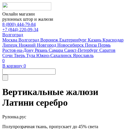
Онлайн магазин
рулонных штор и жалюзи
8 (800) 444-79-84
+7 (844) 220-09-34
Волгоград
Москва
Волгоград
Воронеж
Екатеринбург
Казань
Краснодар
Липецк
Нижний Новгород
Новосибирск
Пенза
Пермь
Ростов-на-Дону
Рязань
Самара
Санкт-Петербург
Саратов
Сочи
Тверь
Тула
Южно-Сахалинск
Ярославль
0
В корзину
0
Вертикальные жалюзи
Латини серебро
Рулонка.рус
Полупрозрачная ткань, пропускает до 45% света