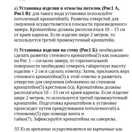
а)
Установка изделия в откос/на потолок (Рис1 А,
Рис1 В)
: для такого вида установки используйте
потолочный кронштейн(6). Разметка отверстий для
сверления осуществляется в плоскости произведенного
замера. Кронштейны должны располагаться 10 – 15 см
от краев карниза. Если изделие шире 2 метров, то
используется третий промежуточный кронштейн.
б)
Установка изделия на стену (Рис1 Б)
: необходимо
сделать разметку стенового кронштейна(5) как показано
на Рис 1 – согласно замеру, от горизонтальной
поверхности необходимо отмерить габаритную высоту
изделия + 2 см и сделать отметку. Затем, приложить верх
стенового кронштейна(5) к этой отметке и разметить
отверстие для сверления (обозначено на стеновом
кронштейне(5) крестиком (х)). Кронштейны должны
располагаться 10 – 15 см от краев карниза. Если изделие
шире 2 метров, то используется третий промежуточный
кронштейн. Подготовка кронштейнов к установке
происходит путем прикручивания потолочного(6) к
стеновому(5) при помощи винта и
гайки(7). Зафиксируйте кронштейны на саморезы.
!!!
Если крепление осуществляется на кирпичные или