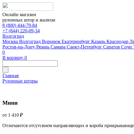
Онлайн магазин
рулонных штор и жалюзи
8 (800) 444-79-84
+7 (844) 220-09-34
Волгоград
Москва
Волгоград
Воронеж
Екатеринбург
Казань
Краснодар
Л
Ростов-на-Дону
Рязань
Самара
Санкт-Петербург
Саратов
Сочи
0
В корзину
0
Главная
Рулонные шторы
Мини
от 1 410 ₽
Отличаются отсутсвием направляющих и короба прикрывающе