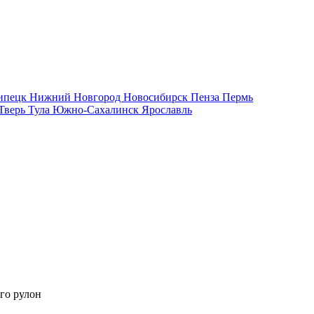
ипецк
Нижний Новгород
Новосибирск
Пенза
Пермь
Тверь
Тула
Южно-Сахалинск
Ярославль
го рулон