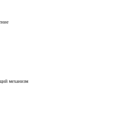
ение
щий механизм