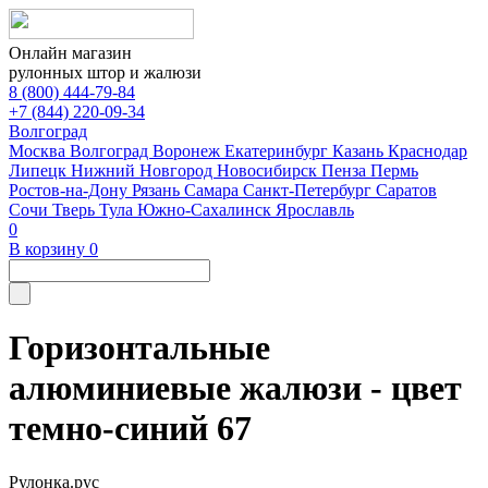
Онлайн магазин
рулонных штор и жалюзи
8 (800) 444-79-84
+7 (844) 220-09-34
Волгоград
Москва
Волгоград
Воронеж
Екатеринбург
Казань
Краснодар
Липецк
Нижний Новгород
Новосибирск
Пенза
Пермь
Ростов-на-Дону
Рязань
Самара
Санкт-Петербург
Саратов
Сочи
Тверь
Тула
Южно-Сахалинск
Ярославль
0
В корзину
0
Горизонтальные
алюминиевые жалюзи - цвет
темно-синий 67
Рулонка.рус