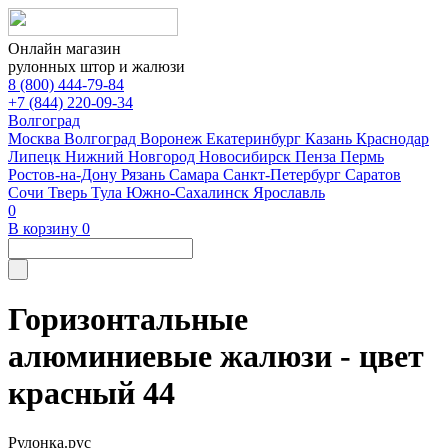
Онлайн магазин
рулонных штор и жалюзи
8 (800) 444-79-84
+7 (844) 220-09-34
Волгоград
Москва
Волгоград
Воронеж
Екатеринбург
Казань
Краснодар
Липецк
Нижний Новгород
Новосибирск
Пенза
Пермь
Ростов-на-Дону
Рязань
Самара
Санкт-Петербург
Саратов
Сочи
Тверь
Тула
Южно-Сахалинск
Ярославль
0
В корзину
0
Горизонтальные
алюминиевые жалюзи - цвет
красный 44
Рулонка.рус