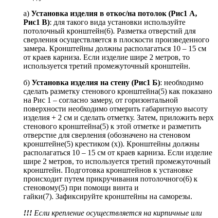
а)
Установка изделия в откос/на потолок (Рис1 А,
Рис1 В)
: для такого вида установки используйте
потолочный кронштейн(6). Разметка отверстий для
сверления осуществляется в плоскости произведенного
замера. Кронштейны должны располагаться 10 – 15 см
от краев карниза. Если изделие шире 2 метров, то
используется третий промежуточный кронштейн.
б)
Установка изделия на стену (Рис1 Б)
: необходимо
сделать разметку стенового кронштейна(5) как показано
на Рис 1 – согласно замеру, от горизонтальной
поверхности необходимо отмерить габаритную высоту
изделия + 2 см и сделать отметку. Затем, приложить верх
стенового кронштейна(5) к этой отметке и разметить
отверстие для сверления (обозначено на стеновом
кронштейне(5) крестиком (х)). Кронштейны должны
располагаться 10 – 15 см от краев карниза. Если изделие
шире 2 метров, то используется третий промежуточный
кронштейн. Подготовка кронштейнов к установке
происходит путем прикручивания потолочного(6) к
стеновому(5) при помощи винта и
гайки(7). Зафиксируйте кронштейны на саморезы.
!!!
Если крепление осуществляется на кирпичные или