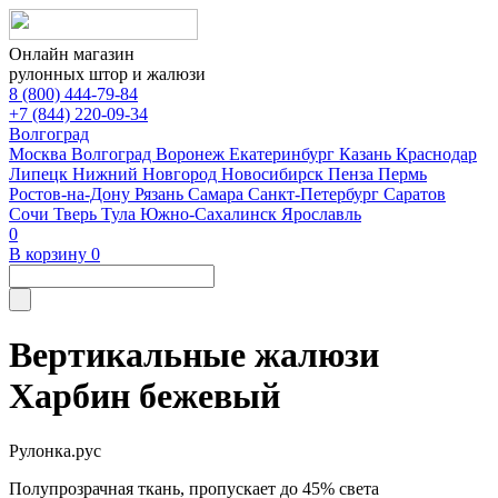
Онлайн магазин
рулонных штор и жалюзи
8 (800) 444-79-84
+7 (844) 220-09-34
Волгоград
Москва
Волгоград
Воронеж
Екатеринбург
Казань
Краснодар
Липецк
Нижний Новгород
Новосибирск
Пенза
Пермь
Ростов-на-Дону
Рязань
Самара
Санкт-Петербург
Саратов
Сочи
Тверь
Тула
Южно-Сахалинск
Ярославль
0
В корзину
0
Вертикальные жалюзи
Харбин бежевый
Рулонка.рус
Полупрозрачная ткань, пропускает до 45% света