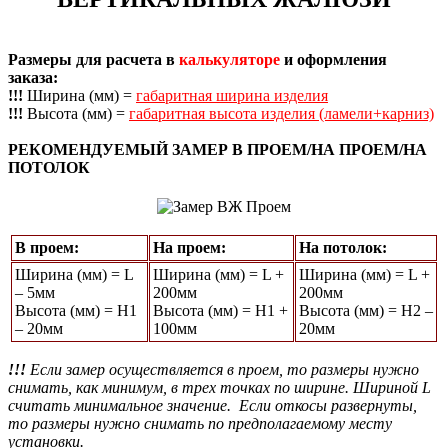
Размеры для расчета в
калькуляторе
и оформления
заказа:
!!!
Ширина (мм) =
габаритная ширина изделия
!!!
Высота (мм) =
габаритная высота изделия (ламели+карниз)
РЕКОМЕНДУЕМЫЙ ЗАМЕР В ПРОЕМ/НА ПРОЕМ/НА
ПОТОЛОК
В проем:
На проем:
На потолок:
Ширина (мм) = L
Ширина (мм) = L +
Ширина (мм) = L +
– 5мм
200мм
200мм
Высота (мм) = Н1
Высота (мм) = Н1 +
Высота (мм) = Н2 –
– 20мм
100мм
20мм
!!!
Если замер осуществляется в проем, то размеры нужно
снимать, как минимум, в трех точках по ширине. Шириной L
считать минимальное значение. Если откосы развернуты,
то размеры нужно снимать по предполагаемому месту
установки.